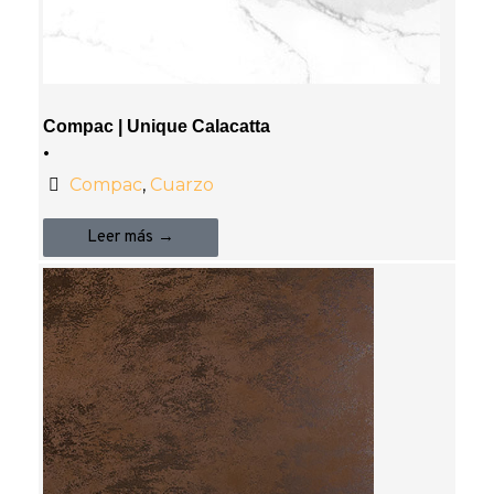
Compac | Unique Calacatta
•
Compac
,
Cuarzo
Leer más →