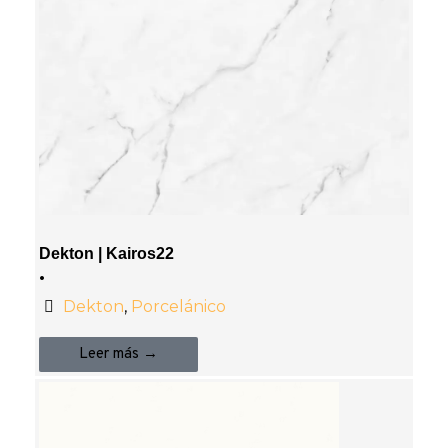
Dekton | Kairos22
•
Dekton
,
Porcelánico
Leer más →