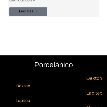
degradados y
Leer más →
Porcelánico
Dekton
Dekton
Lapitec
Lapitec