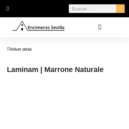
Ir
Search
al
contenido
Volver atrás
Laminam | Marrone Naturale