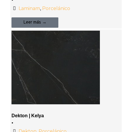
Laminam
,
Porcelánico
Leer más →
Dekton | Kelya
•
Dekton
,
Porcelánico