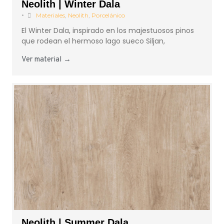
Neolith | Winter Dala
•
Materiales
,
Neolith
,
Porcelánico
El Winter Dala, inspirado en los majestuosos pinos
que rodean el hermoso lago sueco Siljan,
Ver material →
Neolith | Summer Dala