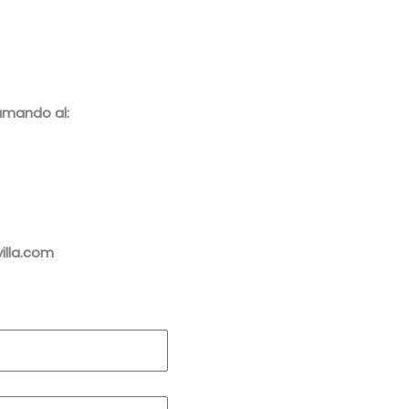
amando al:
illa.com