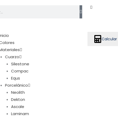
h
Inicio
Calcular
Colores
Materiales
Cuarzo
Silestone
Compac
Equs
Porcelánico
Neolith
Dekton
Ascale
Laminam