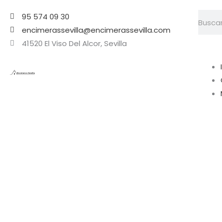
Ir
Searc
95 574 09 30
al
encimerassevilla@encimerassevilla.com
contenido
41520 El Viso Del Alcor, Sevilla