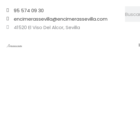
Ir
Searc
95 574 09 30
al
encimerassevilla@encimerassevilla.com
contenido
41520 El Viso Del Alcor, Sevilla