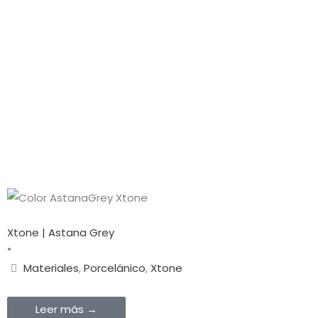
Xtone | Astana Grey
•
Materiales
,
Porcelánico
,
Xtone
Leer más →