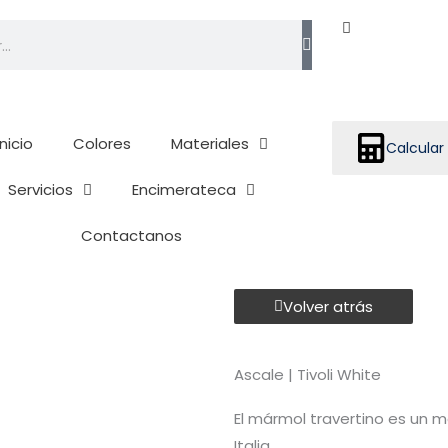
h
Inicio
Colores
Materiales
Calcular
Servicios
Encimerateca
Contactanos
Volver atrás
Ascale | Tivoli White
El mármol travertino es un m
Italia.