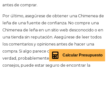
antes de comprar.
Por último, asegúrese de obtener una Chimenea de
leña de una fuente de confianza. No compre una
Chimenea de leña en un sitio web desconocido o en
una tienda sin reputación. Asegúrese de leer todos
los comentarios y opiniones antes de hacer una
compra. Si algo parece demasiado bueno para ser
Calcular Presupuesto
verdad, probablemente lo sea. siguiendo estos
consejos, puede estar seguro de encontrar la
Chimenea de leña perfecta para su hogar.
¿Cómo cuidar una Chimenea de leña para que dure muchos
años?
Una chimenea de leña puede ser una hermosa y
eficiente fuente de calor para tu hogar.
Si la cuidas