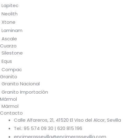
Lapitec
Neolith
Xtone
Laminam
Ascale
Cuarzo
Silestone
Equs
Compac
Granito
Granito Nacional
Granito Importación
Mármol
Mármol
Contacto
Calle Alfareros, 21, 41520 El Viso del Alcor, Sevilla
Tel.: 95 574 09 30 | 620 815 196
encimerassevilla@encimerassevilla.com