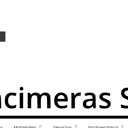
es
Materiales
Servicios
Encimerateca