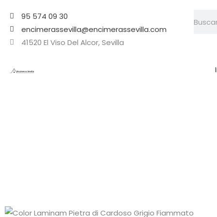
Ir
Searc
95 574 09 30
al
encimerassevilla@encimerassevilla.com
contenido
41520 El Viso Del Alcor, Sevilla