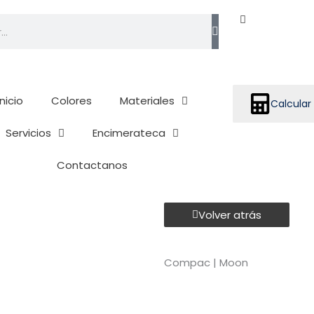
h
Inicio
Colores
Materiales
Calcular
Servicios
Encimerateca
Contactanos
Volver atrás
Compac | Moon