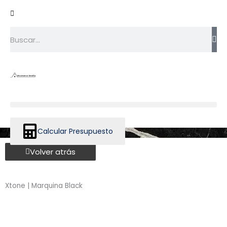
Ir
al
contenido
Search
Calcular Presupuesto
Volver atrás
Xtone | Marquina Black