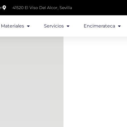
om
41520 El Viso Del Alcor, Sevilla
Materiales
Servicios
Encimerateca