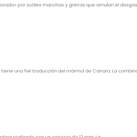
orado» por sutiles manchas y grietas que simulan el desgas
tiene una fiel traducción del mármol de Carrara. La combin
dera realizado con un espesor de 12 mm: La