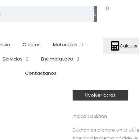
h
Inicio
Colores
Materiales
Calcular
Servicios
Encimerateca
Contactanos
Volver atrás
Inalco | Dukhan
Dukhan es pionero en la utili
fidelidad la piedra pórfido. 