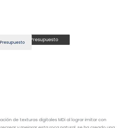
Presupuesto
 Presupuesto
zación de texturas digitales MDi al lograr imitar con
Al recrear y mejorar esta roca natural, se ha creado una