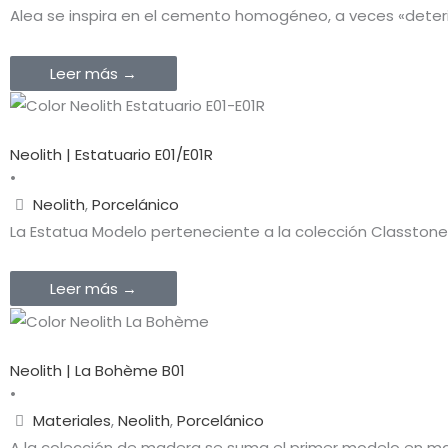
Alea se inspira en el cemento homogéneo, a veces «deteri
Leer más →
Neolith | Estatuario E01/E01R
•
Neolith
,
Porcelánico
La Estatua Modelo perteneciente a la colección Classtone 
Leer más →
Neolith | La Bohème B01
•
Materiales
,
Neolith
,
Porcelánico
A la colección de madera se suma el primer modelo en ma