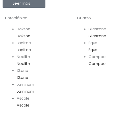
Leer más →
Porcelánico
Cuarzo
Dekton
Silestone
Dekton
Silestone
Lapitec
Equs
Lapitec
Equs
Neolith
Compac
Neolith
Compac
Xtone
Xtone
Laminam
Laminam
Ascale
Ascale