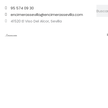
Ir
Searc
95 574 09 30
al
encimerassevilla@encimerassevilla.com
contenido
41520 El Viso Del Alcor, Sevilla