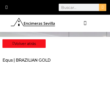
Ir
Search
al
contenido
Volver atrás
Equs | BRAZILIAN GOLD