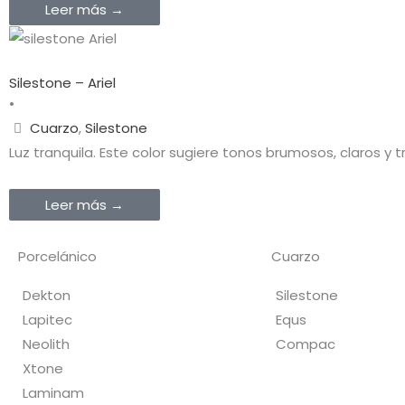
Leer más →
Silestone – Ariel
•
Cuarzo
,
Silestone
Luz tranquila. Este color sugiere tonos brumosos, claros y
Leer más →
Porcelánico
Cuarzo
Dekton
Silestone
Lapitec
Equs
Neolith
Compac
Xtone
Laminam