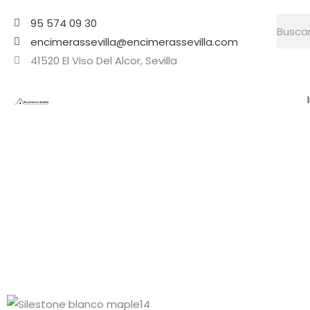
Ir
Searc
95 574 09 30
al
encimerassevilla@encimerassevilla.com
contenido
41520 El Viso Del Alcor, Sevilla