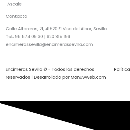
Ascale
Contacto
Calle Alfareros, 21, 41520 El Viso del Alcor, Sevilla
Tel.: 95 574 09 30 | 620 815 196
encimerassevilla@encimerassevilla.com
Encimeras Sevilla © - Todos los derechos
Polític
reservados | Desarrollado por Manuwweb.com