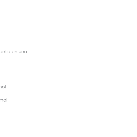
mente en una
mol
mol