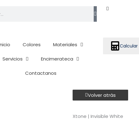
h
Inicio
Colores
Materiales
Calcular
Servicios
Encimerateca
Contactanos
Volver atrás
Xtone | Invisible White