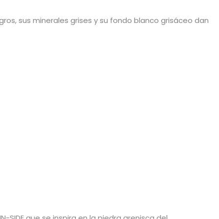
ros, sus minerales grises y su fondo blanco grisáceo dan
IN-SIDE que se inspira en la piedra arenisca del