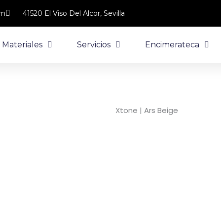
om
41520 El Viso Del Alcor, Sevilla
Materiales
Servicios
Encimerateca
Volver atrás
Xtone | Ars Beige