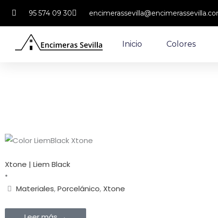
Ir
95 574 09 30
encimerassevilla@encimerassevilla.c
al
contenido
Inicio
Colores
Xtone | Liem Black
•
Materiales
,
Porcelánico
,
Xtone
Leer más →