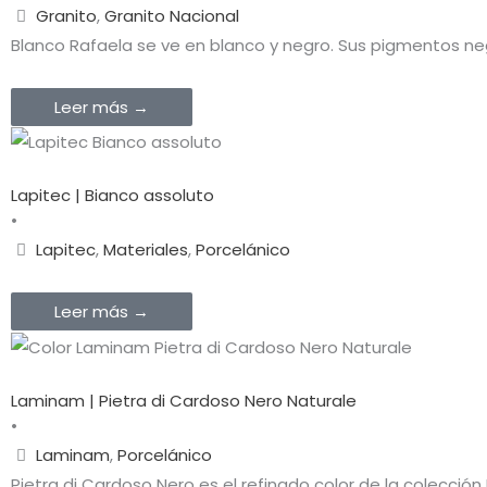
Granito
,
Granito Nacional
Blanco Rafaela se ve en blanco y negro. Sus pigmentos neg
Leer más →
Lapitec | Bianco assoluto
•
Lapitec
,
Materiales
,
Porcelánico
Leer más →
Laminam | Pietra di Cardoso Nero Naturale
•
Laminam
,
Porcelánico
Pietra di Cardoso Nero es el refinado color de la colección 