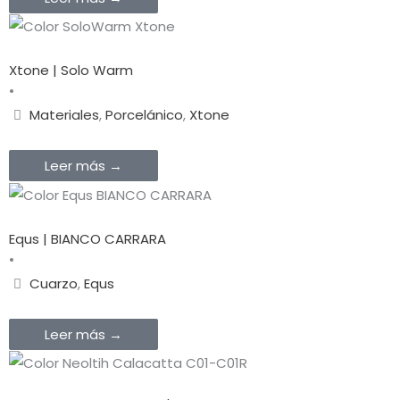
Xtone | Solo Warm
•
Materiales
,
Porcelánico
,
Xtone
Leer más →
Equs | BIANCO CARRARA
•
Cuarzo
,
Equs
Leer más →