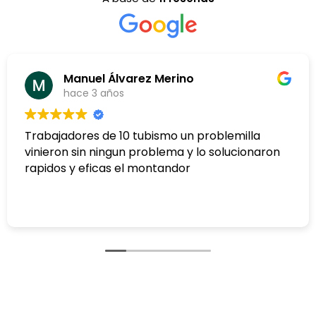
arez Merino
Richard Eiri
hace 4 años
 tubismo un problemilla
Excelente
n problema y lo solucionaron
l montandor