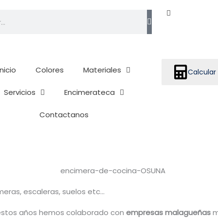
h
Inicio
Colores
Materiales
Calcular
Servicios
Encimerateca
Contactanos
ras, escaleras, suelos etc...
 estos años hemos colaborado con
empresas malagueñas
m