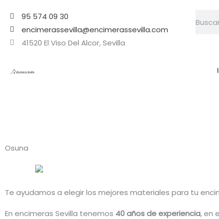
Ir
Searc
95 574 09 30
al
encimerassevilla@encimerassevilla.com
contenido
41520 El Viso Del Alcor, Sevilla
Osuna
Te ayudamos a elegir los mejores materiales para tu encime
En encimeras Sevilla tenemos
40 años de experiencia
, en